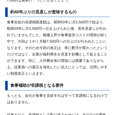
代表的な施策の一つといえるでしょう。
約40年ぶりの見直しが意味するもの
食事支給の非課税限度額は、昭和50年に月2,500円で始まり、
昭和59年に月3,500円へ引き上げられた後、長年見直しが行わ
れていませんでした。物価上昇や食事提供コストの増加が続く
中で、今回ようやく月額7,500円への引上げが行われたことに
なります。そのため今回の改正は、単に数字が変わったという
だけではなく、企業が福利厚生を見直す好機として捉えること
ができます。特に、人件費全体の増加には慎重でありながら
も、従業員への還元を強化したい法人にとっては、活用しやす
い制度改正といえます。
食事補助が非課税となる要件
もっとも、会社が食事を支給すればすべて非課税になるわけで
はありません。
従来どおり、非課税として取り扱うためには、次の2つの要件