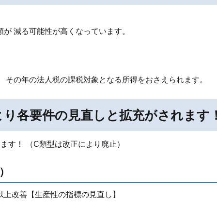
額が 減る可能性が高くなっています。
、 その年の法人税の課税対象となる所得をおさえられます。
より各要件の見直しと拡充がされます
ます！ （C類型は改正により廃止）
備）
以上改善【生産性の指標の見直し】