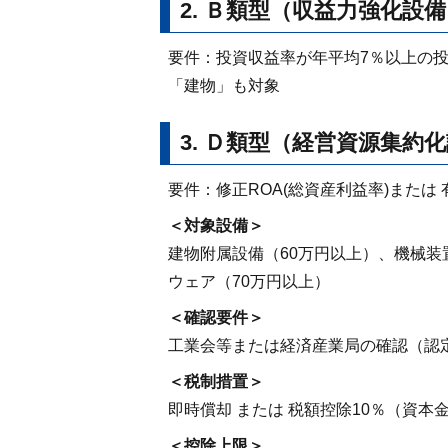
2. Ｂ類型（収益力強化設
要件：投資収益率が年平均7％以上の投
「建物」も対象
3. Ｄ類型（経営資源集約
要件：修正ROA(総資産利益率)また
＜対象設備＞
建物附属設備（60万円以上）、機械装
ウェア（70万円以上）
＜確認要件＞
工業会等または経済産業局の確認（認
＜税制措置＞
即時償却 または 税額控除10％（資本金
＜控除上限＞