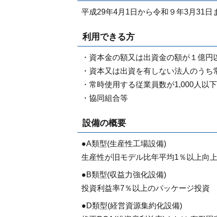
平成29年4月1日から令和９年3月31
利用できる方
・資本金の額又は出資金の額が１億円
・資本又は出資を有しない法人のうち常
・常時使用する従業員数が1,000人以
・協同組合等
設備の概要
●A類型(生産性工場設備)
生産性が旧モデル比年平均1％以上向
●B類型(収益力強化設備)
投資利益率7％以上のパッケージ投資
●D類型(経営資源集約化設備)