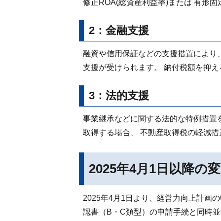
修正ROA(総資産利益率)または 有形
2：金融支援
融資や信用保証などの支援措置により
支援が受けられます。 納付税額を抑
3：法的支援
事業継承などに関する法的な特例措置
取得する場合、 不動産取得税の軽減
2025年4月1日以降の
2025年4月1日より、経営力向上計画
認書（B・C類型）の申請手続と同時並