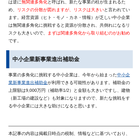
は逆に
無関連多角化
と呼ばれ、新たな事業の柱が生まれるた
め、
リスクの分散が図れますが、リスクは大きい
と言われてい
ます。経営資源（ヒト・モノ・カネ・情報）が乏しい中小企業
は無関連多角化に挑戦すると資源が分散され、共倒れになるリ
スクも大きいので、
まずは関連多角化から取り組むのがお勧め
です。
中小企業新事業進出補助金
事業の多角化に挑戦する中小企業は、今年から始まった
中小企
業新事業進出補助金
が利用できる可能性があります。補助金の
上限額は9,000万円（補助率1/2）と金額も大きいですし、建物
（新工場の建設など）も対象になりますので、新たな挑戦をす
る中小企業には大きな助けになると思います。
——————————————————————————————
本記事の内容は掲載日時点の税制、情報などに基づいており、