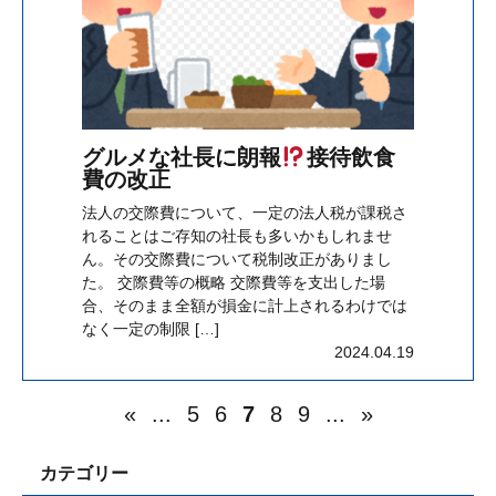
グルメな社長に朗報
接待飲食
費の改正
法人の交際費について、一定の法人税が課税さ
れることはご存知の社長も多いかもしれませ
ん。その交際費について税制改正がありまし
た。 交際費等の概略 交際費等を支出した場
合、そのまま全額が損金に計上されるわけでは
なく一定の制限 […]
2024.04.19
«
...
5
6
7
8
9
...
»
カテゴリー